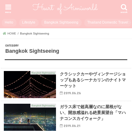
menu
search
Hello
Lifestyle
Bangkok Sightseeing
Thailand Domestic Travel
HOME
Bangkok Sightseeing
Bangkok Sightseeing
Bangkok Sightseeing
クラシックカーやヴィンテージショ
ップもあるシーナカリンのナイトマ
ーケット
2019.06.26
Bangkok Sightseeing
ガラス床で超高層なのに屋根がな
い、開放感溢れる絶景展望台「マハ
ナコンスカイウォーク」
2019.06.21