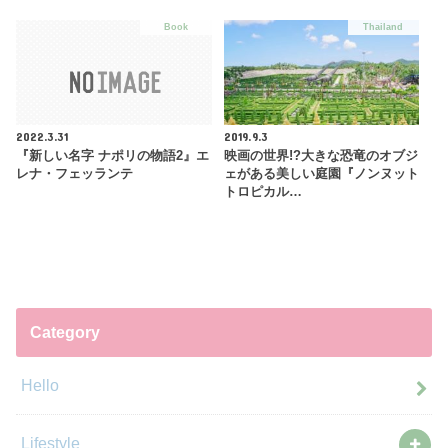
Book
Thailand
2022.3.31
2019.9.3
『新しい名字 ナポリの物語2』エ
映画の世界!?大きな恐竜のオブジ
レナ・フェッランテ
ェがある美しい庭園『ノンヌット
トロピカル…
Category
Hello
Lifestyle