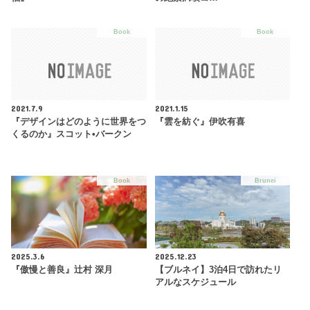
Book
Book
2021.7.9
2021.1.15
『デザインはどのように世界をつ
『雲を紡ぐ』伊吹有喜
くるのか』スコット•バークン
Book
Brunei
2025.3.6
2025.12.23
『傲慢と善良』辻村 深月
【ブルネイ】3泊4日で訪れたリ
アルなスケジュール