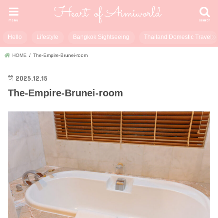
menu
search
Hello
Lifestyle
Bangkok Sightseeing
Thailand Domestic Travel
HOME
The-Empire-Brunei-room
2025.12.15
The-Empire-Brunei-room