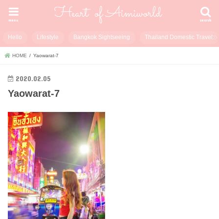
menu
search
Hello
Lifestyle
Bangkok Sightseeing
Thailand Domestic Travel
HOME
Yaowarat-7
2020.02.05
Yaowarat-7