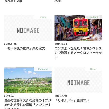
る方法』yuji
木厚
Book
Thailand
2021.3.25
2019.6.24
『モード後の世界』栗野宏文
ウソのような光景！電車がスレス
レで通過するメークロンマーケッ
ト
Thailand
Book
2019.9.3
2022.1.18
映画の世界!?大きな恐竜のオブジ
『リボルバー』原田マハ
ェがある美しい庭園『ノンヌット