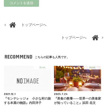
トップページへ
トップページへ
RECOMMEND
こちらの記事も人気です。
Book
Book
2021.12.1
2025.7.24
『モンテレッジォ 小さな村の旅
『美食の教養――世界一の美食家
する本屋の物語』内田洋子
が知っていること』浜田 岳文