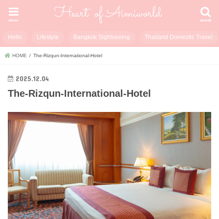
menu
search
Hello
Lifestyle
Bangkok Sightseeing
Thailand Domestic Travel
HOME
The-Rizqun-International-Hotel
2025.12.04
The-Rizqun-International-Hotel