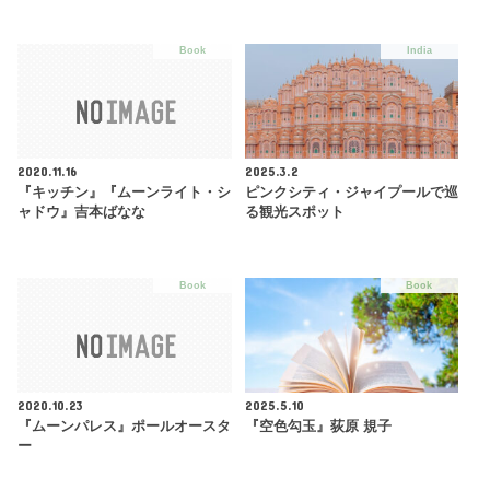
Book
India
2020.11.16
2025.3.2
『キッチン』『ムーンライト・シ
ピンクシティ・ジャイプールで巡
ャドウ』吉本ばなな
る観光スポット
Book
Book
2020.10.23
2025.5.10
『ムーンパレス』ポールオースタ
『空色勾玉』荻原 規子
ー