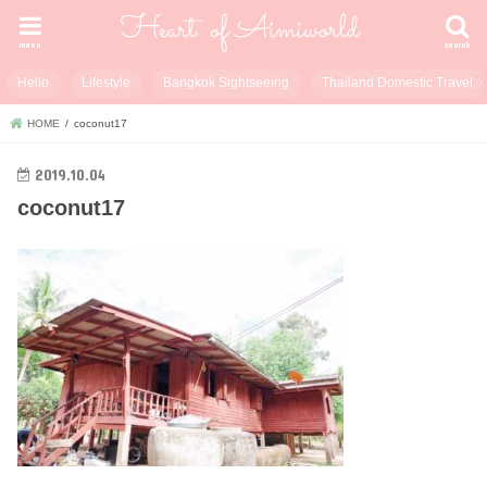
menu
search
Hello
Lifestyle
Bangkok Sightseeing
Thailand Domestic Travel
HOME
coconut17
2019.10.04
coconut17