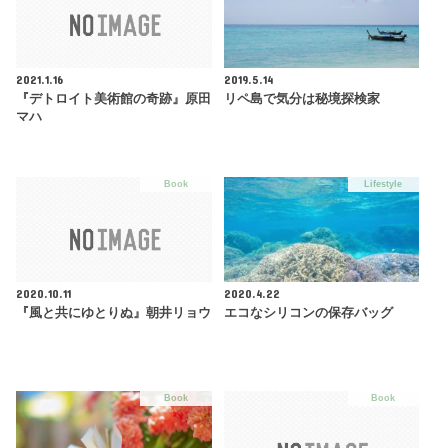
2021.1.16
2019.5.14
『デトロイト美術館の奇跡』原田
リペ島で気分は秘境探検家
マハ
Book
Lifestyle
2020.10.11
2020.4.22
『風と共にゆとりぬ』朝井リョウ
エコなシリコンの保存バッグ
Book
Book