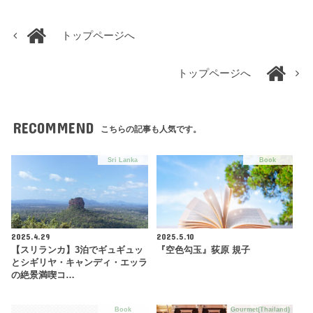
トップページへ
トップページへ
RECOMMEND
こちらの記事も人気です。
Sri Lanka
Book
2025.4.29
2025.5.10
【スリランカ】3泊でギュギュッ
『空色勾玉』荻原 規子
とシギリヤ・キャンディ・エッラ
の絶景満喫コ…
Book
Gourmet(Thailand)