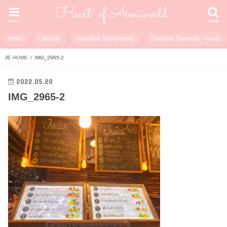
menu
search
Hello
Lifestyle
Bangkok Sightseeing
Thailand Domestic Travel
HOME
IMG_2965-2
2022.05.20
IMG_2965-2