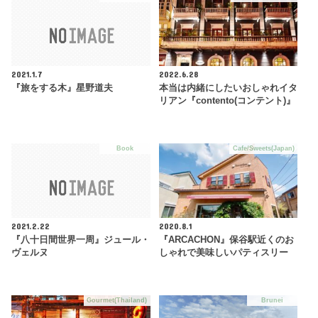
2021.1.7
2022.6.28
『旅をする木』星野道夫
本当は内緒にしたいおしゃれイタ
リアン『contento(コンテント)』
Book
Cafe/Sweets(Japan)
2021.2.22
2020.8.1
『八十日間世界一周』ジュール・
『ARCACHON』保谷駅近くのお
ヴェルヌ
しゃれで美味しいパティスリー
Gourmet(Thailand)
Brunei