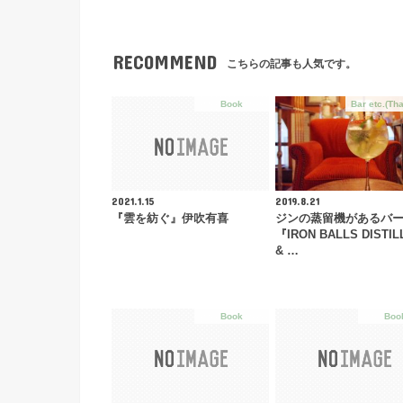
RECOMMEND
こちらの記事も人気です。
Book
Bar etc.(Tha
2021.1.15
2019.8.21
『雲を紡ぐ』伊吹有喜
ジンの蒸留機があるバ
『IRON BALLS DISTIL
& …
Book
Boo