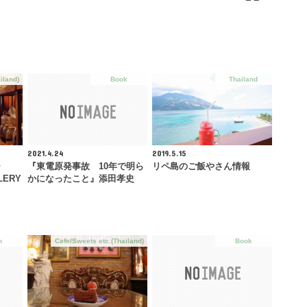
iland)
Book
Thailand
2021.4.24
2019.5.15
ー
『東電原発事故 10年で明ら
リペ島のご飯やさん情報
LERY
かになったこと』添田孝史
k
Cafe/Sweets etc.(Thailand)
Book