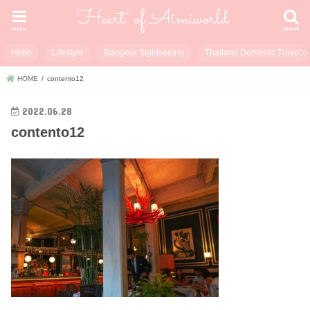
menu
search
Hello
Lifestyle
Bangkok Sightseeing
Thailand Domestic Travel
HOME
contento12
2022.06.28
contento12