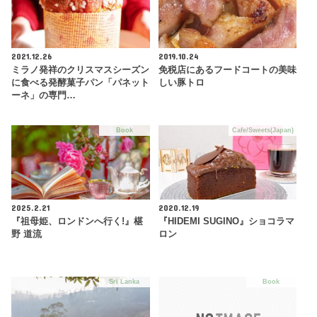
2021.12.26
2019.10.24
ミラノ発祥のクリスマスシーズン
免税店にあるフードコートの美味
に食べる発酵菓子パン「パネット
しい豚トロ
ーネ」の専門…
Book
Cafe/Sweets(Japan)
2025.2.21
2020.12.19
『祖母姫、ロンドンへ行く!』椹
『HIDEMI SUGINO』ショコラマ
野 道流
ロン
Sri Lanka
Book