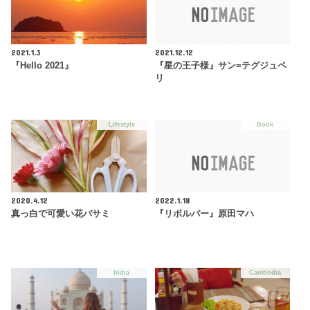
2021.1.3
2021.12.12
『Hello 2021』
『星の王子様』サン=テグジュペ
リ
Lifestyle
Book
2020.4.12
2022.1.18
真っ白で可愛い花バサミ
『リボルバー』原田マハ
India
Cambodia