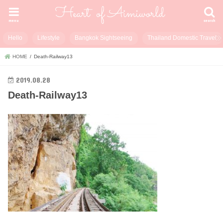
menu
search
Hello
Lifestyle
Bangkok Sightseeing
Thailand Domestic Travel
HOME
Death-Railway13
2019.08.28
Death-Railway13