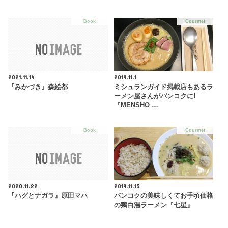
Book
Gourmet
2021.11.14
2019.11.1
『みかづき』森絵都
ミシュランガイド掲載店もあるラ
ーメン屋さんがバンコクに!
『MENSHO …
Book
Gourmet
2020.11.22
2019.11.15
『ハグとナガラ』原田マハ
バンコクの美味しくてお手頃価格
の鶏白湯ラーメン『七星』