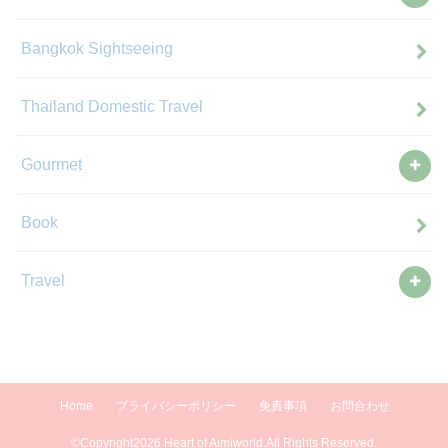
Bangkok Sightseeing
Thailand Domestic Travel
Gourmet
Book
Travel
Home
プライバシーポリシー
免責事項
お問合わせ
©Copyright2026
Heart of Aimiworld
.All Rights Reserved.