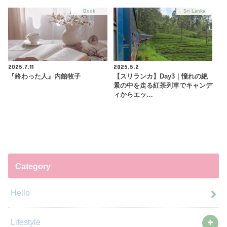
Book
Sri Lanka
2025.7.11
2025.5.2
『終わった人』内館牧子
【スリランカ】Day3｜憧れの絶
景の中を走る紅茶列車でキャンデ
ィからエッ…
Category
Hello
Lifestyle