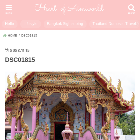
menu
search
Hello
Lifestyle
Bangkok Sightseeing
Thailand Domestic Travel
HOME
DSC01815
2022.11.15
DSC01815