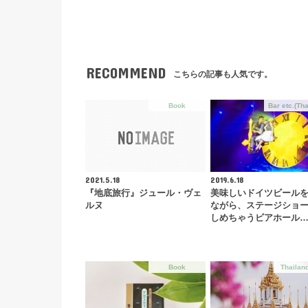
RECOMMEND
こちらの記事も人気です。
Book
Bar etc.(Tha
2021.5.18
2019.6.18
『地底旅行』ジュール・ヴェ
美味しいドイツビール
ルヌ
ながら、ステージショ
しめちゃうビアホール
Book
Thailand