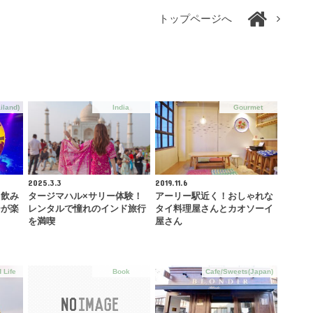
トップページへ
iland)
India
Gourmet
2025.3.3
2019.11.6
を飲み
タージマハル×サリー体験！
アーリー駅近く！おしゃれな
ーが楽
レンタルで憧れのインド旅行
タイ料理屋さんとカオソーイ
…
を満喫
屋さん
 Life
Book
Cafe/Sweets(Japan)