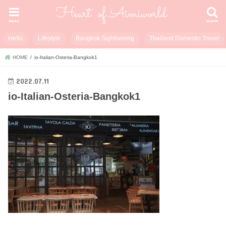
menu
search
Hello
Lifestyle
Bangkok Sightseeing
Thailand Domestic Travel
HOME
io-Italian-Osteria-Bangkok1
2022.07.11
io-Italian-Osteria-Bangkok1