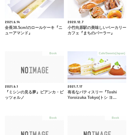
2021.6.14
2020.12.7
全長38.5cm!のロールケーキ『ニ
小竹向原駅の美味しいベーカリー
ューアマンド』
カフェ『まちのパーラー』
Book
Cafe/Sweets(Japan)
2021.6.1
2021.7.17
『ミシンの見る夢』ビアンカ・ピ
有名なパティスリー『Toshi
ッツォルノ
Yoroizuka Tokyo(トシ ヨ…
Book
Book