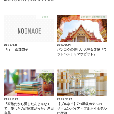
Book
Bangkok Sightseeing
2020.4.16
2019.12.14
『i』 西加奈子
バンコクの美しい大理石寺院『ワ
ットベンチャマボピット』
Book
Brunei
2025.2.20
2025.12.23
『家族だから愛したんじゃなく
【ブルネイ】7つ星級ホテルの
て、愛したのが家族だった』岸田
ザ・エンパイア・ブルネイホテル
奈美
に宿泊