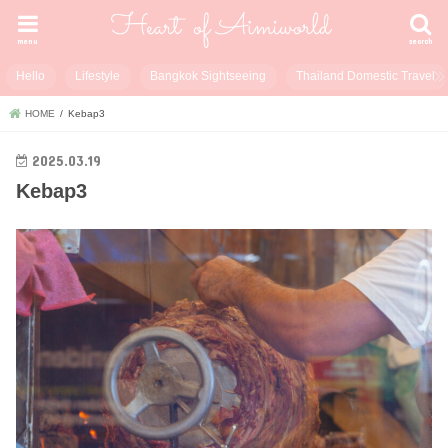
menu
search
Hello
Lifestyle
Bangkok Sightseeing
Thailand Domestic Travel
HOME
Kebap3
2025.03.19
Kebap3