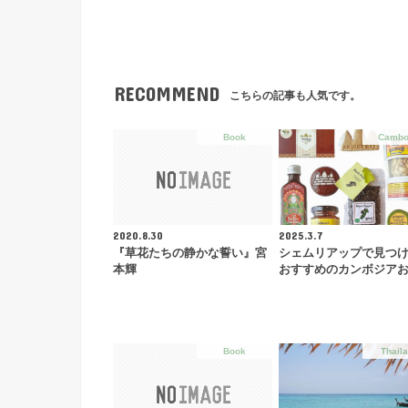
RECOMMEND
こちらの記事も人気です。
Book
Cambo
2020.8.30
2025.3.7
『草花たちの静かな誓い』宮
シェムリアップで見つ
本輝
おすすめのカンボジア
Book
Thail