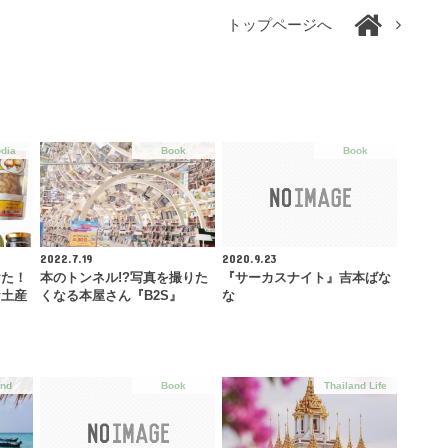
トップページへ
dia
Book
Book
2022.7.19
2020.9.23
けた！
本のトンネル!?写真を撮りた
『サーカスナイト』吉本ばな
お土産
くなる本屋さん『B2S』
な
and
Book
Thailand Life