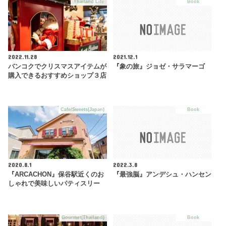
Thailand Life
Book
2022.11.28
2021.12.1
バンコクでクリスマスアイテムが
『象の旅』ジョゼ・サラマーゴ
購入できるおすすめショップ３店
Cafe/Sweets(Japan)
Book
2020.8.1
2022.3.8
『ARCACHON』保谷駅近くのお
『最強脳』アンデシュ・ハンセン
しゃれで美味しいパティスリー
Gourmet(Thailand)
Book