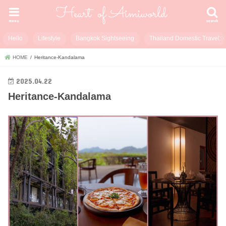
menu
search
Hello
Lifestyle
Bangkok Sightseeing
Thailand Domestic Travel
HOME
Heritance-Kandalama
2025.04.22
Heritance-Kandalama