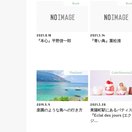
Book
Boo
2021.8.18
2021.3.14
『本心』平野啓一郎
『青い鳥』重松清
Thailand
Cafe/Sweets(
2019.5.9
2021.3.28
楽園のような島への行き方
東陽町駅にあるパティ
『Eclat des jours (
ジ…