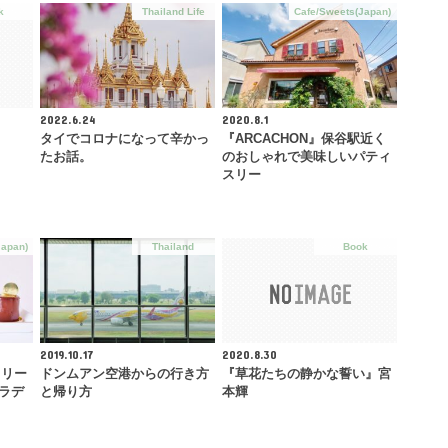
k
Thailand Life
Cafe/Sweets(Japan)
2022.6.24
2020.8.1
タイでコロナになって辛かっ
『ARCACHON』保谷駅近く
たお話。
のおしゃれで美味しいパティ
スリー
Japan)
Thailand
Book
2019.10.17
2020.8.30
スリー
ドンムアン空港からの行き方
『草花たちの静かな誓い』宮
エクラデ
と帰り方
本輝