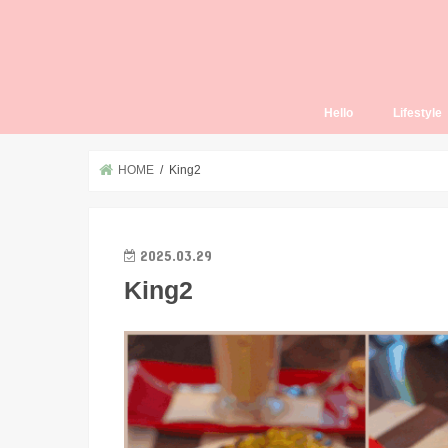
Hello
Lifestyle
Thailand L
HOME
King2
2025.03.29
King2