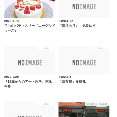
2020.10.18
2020.8.22
目白のパティスリー『エーグルド
『流浪の月』 凪良ゆう
ゥース』
Book
Book
2020.9.20
2022.2.3
『13歳からのアート思考』末永
『煌夜祭』多崎礼
幸歩
Book
Gourmet(Thailand)