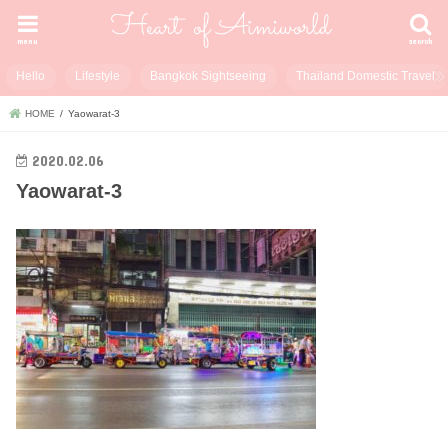
menu
search
Hello
Lifestyle
Bangkok Sightseeing
Thailand Domestic Travel
HOME
Yaowarat-3
2020.02.06
Yaowarat-3