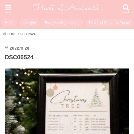
menu
search
Hello
Lifestyle
Bangkok Sightseeing
Thailand Domestic Travel
HOME
DSC06524
2022.11.28
DSC06524