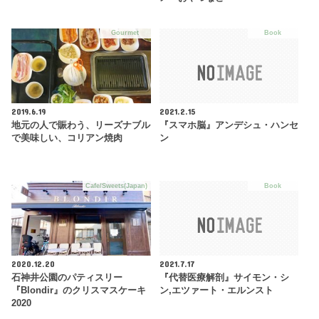
Gourmet
Book
2019.6.19
2021.2.15
地元の人で賑わう、リーズナブル
『スマホ脳』アンデシュ・ハンセ
で美味しい、コリアン焼肉
ン
Cafe/Sweets(Japan)
Book
2020.12.20
2021.7.17
石神井公園のパティスリー
『代替医療解剖』サイモン・シ
『Blondir』のクリスマスケーキ
ン,エツァート・エルンスト
2020