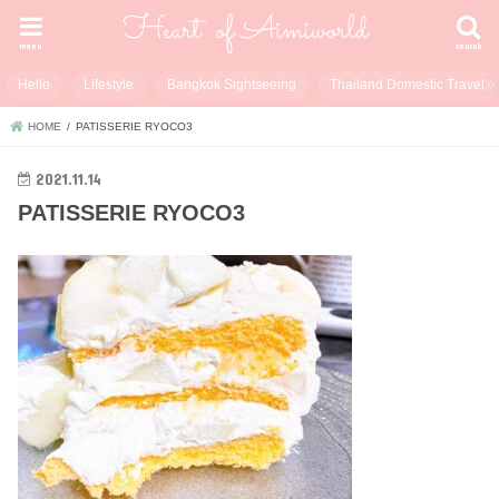
menu
search
Hello
Lifestyle
Bangkok Sightseeing
Thailand Domestic Travel
HOME
PATISSERIE RYOCO3
2021.11.14
PATISSERIE RYOCO3