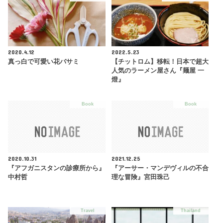
2020.4.12
2022.5.23
真っ白で可愛い花バサミ
【チットロム】移転！日本で超大
人気のラーメン屋さん『麺屋 一
燈』
Book
Book
2020.10.31
2021.12.25
『アフガニスタンの診療所から』
『アーサー・マンデヴィルの不合
中村哲
理な冒険』宮田珠己
Travel
Thailand