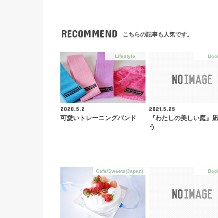
RECOMMEND
こちらの記事も人気です。
Lifestyle
Boo
2020.5.2
2021.5.25
可愛いトレーニングバンド
『わたしの美しい庭』凪
う
Cafe/Sweets(Japan)
Boo