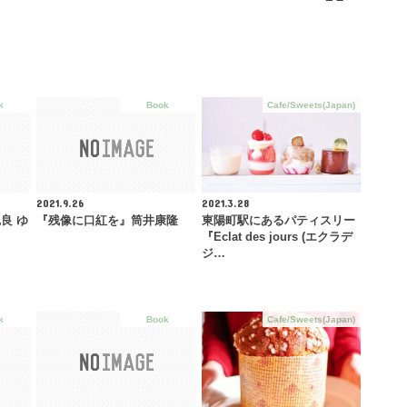
k
Book
Cafe/Sweets(Japan)
2021.9.26
2021.3.28
良 ゆ
『残像に口紅を』筒井康隆
東陽町駅にあるパティスリー
『Eclat des jours (エクラデ
ジ…
k
Book
Cafe/Sweets(Japan)